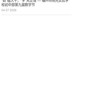
"数"蕴大千，"学"无止境”— 福州市阳光实验学
校初中部第九届数学节
04-27 2026