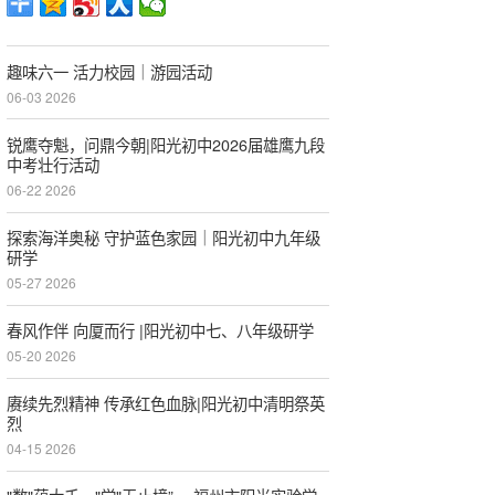
趣味六一 活力校园｜游园活动
06-03 2026
锐鹰夺魁，问鼎今朝|阳光初中2026届雄鹰九段
中考壮行活动
06-22 2026
探索海洋奥秘 守护蓝色家园｜阳光初中九年级
研学
05-27 2026
春风作伴 向厦而行 |阳光初中七、八年级研学
05-20 2026
赓续先烈精神 传承红色血脉|阳光初中清明祭英
烈
04-15 2026